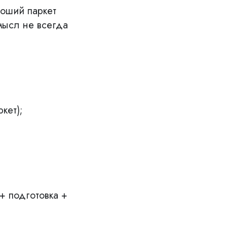
роший паркет
мысл не всегда
кет);
+ подготовка +