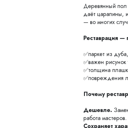
Деревянный пол 
даёт царапины, и
— во многих слу
Реставрация — 
✅паркет из дуба
✅важен рисунок у
✅толщина плашки
✅повреждения л
Почему рестав
Дешевле.
Замен
работа мастеров
Сохраняет хара