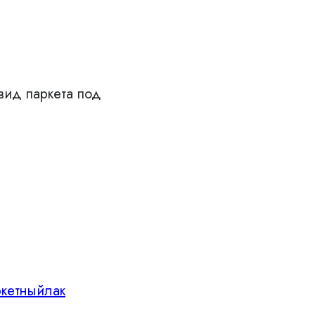
вид паркета под
кетныйлак