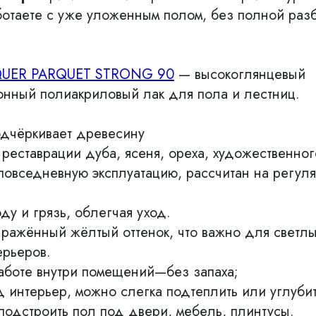
ботаете с уже уложенным полом, без полной раз
UER PARQUET STRONG 90
— высокоглянцевый
нный полиакриловый лак для пола и лестниц.
подчёркивает древесину
реставрации дуба, ясеня, ореха, художественног
повседневную эксплуатацию, рассчитан на регул
оду и грязь, облегчая уход.
выражённый жёлтый оттенок, что важно для светл
ерьеров.
работе внутри помещений—без запаха;
д интерьер, можно слегка подтеплить или углубит
 подстроить пол под двери, мебель, плинтусы.