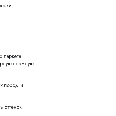
борки
о паркета.
ярную влажную
ых пород и
ь оттенок