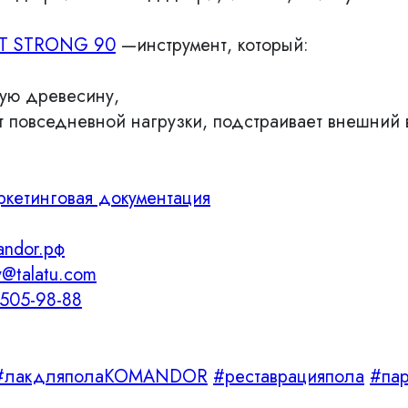
T STRONG 90
—инструмент, который:
ую древесину,
 повседневной нагрузки, подстраивает внешний 
ркетинговая документация
andor.рф
@talatu.com
505-98-88
#лакдляполаKOMANDOR
#реставрацияпола
#пар
л