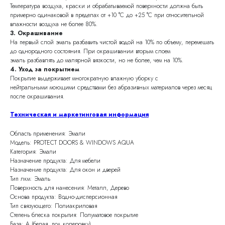
Температура воздуха, краски и обрабатываемой поверхности должна быть
примерно одинаковой в пределах от +10 °С до +25 °С при относительной
влажности воздуха не более 80%.
3. Окрашивание
На первый слой эмаль разбавить чистой водой на 10% по объему, перемешать
до однородного состояния. При окрашивании вторым слоем
эмаль разбавлять до малярной вязкости, но не более, чем на 10%.
4. Уход за покрытием
Покрытие выдерживает многократную влажную уборку с
нейтральными моющими средствами без абразивных материалов через месяц
после окрашивания.
Техническая и маркетинговая информация
Область применения: Эмали
Модель: PROTECT DOORS & WINDOWS AQUA
Категория: Эмали
Назначение продукта: Для мебели
Назначение продукта: Для окон и дверей
Тип лкм: Эмаль
Поверхность для нанесения: Металл, Дерево
Основа продукта: Водно-дисперсионная
Тип связующего: Полиакриловая
Степень блеска покрытия: Полуматовое покрытие
База: А (белая, под колеровку)