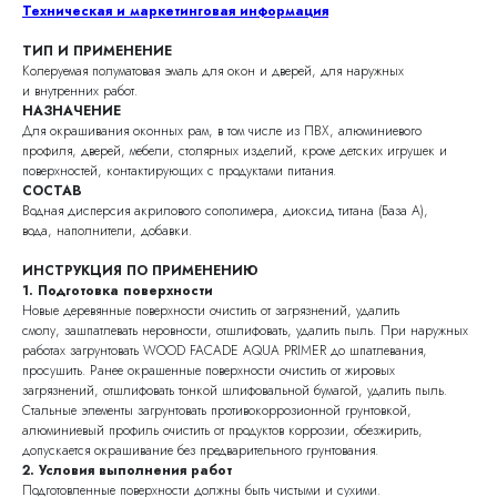
Техническая и маркетинговая информация
ТИП И ПРИМЕНЕНИЕ
Колеруемая полуматовая эмаль для окон и дверей, для наружных
и внутренних работ.
НАЗНАЧЕНИЕ
Для окрашивания оконных рам, в том числе из ПВХ, алюминиевого
профиля, дверей, мебели, столярных изделий, кроме детских игрушек и
поверхностей, контактирующих с продуктами питания.
СОСТАВ
Водная дисперсия акрилового сополимера, диоксид титана (База А),
вода, наполнители, добавки.
ИНСТРУКЦИЯ ПО ПРИМЕНЕНИЮ
1. Подготовка поверхности
Новые деревянные поверхности очистить от загрязнений, удалить
смолу, зашпатлевать неровности, отшлифовать, удалить пыль. При наружных
работах загрунтовать WOOD FACADE AQUA PRIMER до шпатлевания,
просушить. Ранее окрашенные поверхности очистить от жировых
загрязнений, отшлифовать тонкой шлифовальной бумагой, удалить пыль.
Стальные элементы загрунтовать противокоррозионной грунтовкой,
алюминиевый профиль очистить от продуктов коррозии, обезжирить,
допускается окрашивание без предварительного грунтования.
2. Условия выполнения работ
Подготовленные поверхности должны быть чистыми и сухими.